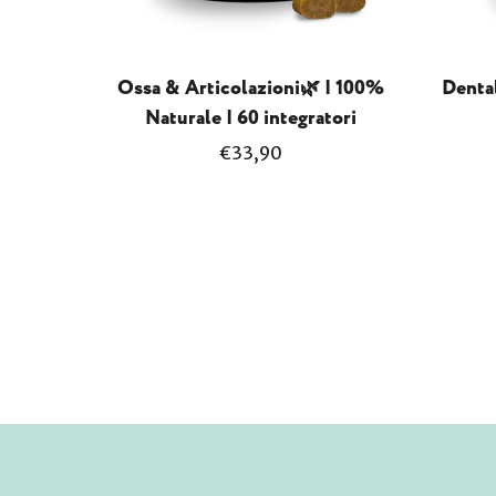
Ossa & Articolazioni🌿 | 100%
Dental
Naturale | 60 integratori
Prezzo
€33,90
normale