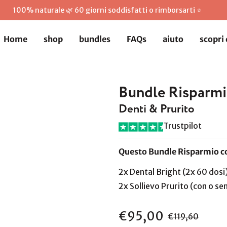
100% naturale 🌿 60 giorni soddisfatti o rimborsarti ⭐
Home
Home
shop
shop
bundles
bundles
FAQs
FAQs
aiuto
aiuto
scopri 
scopri 
Bundle Risparm
Denti & Prurito
Trustpilot
Questo Bundle Risparmio c
2x Dental Bright (2x 60 dosi
2x Sollievo Prurito (con o se
€95,00
Prezzo
Prezzo
€119,60
di
normale