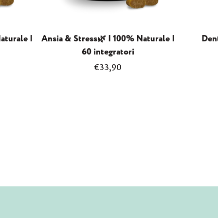
aturale |
Ansia & Stress🌿 | 100% Naturale |
Dent
60 integratori
Prezzo
€33,90
normale