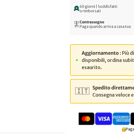
60 giorni | Soddisfatti
o rimborsati
Contrassegno
Paga quando arriva a casa tua
Aggiornamento
: Più 
disponibili, ordina subi
esaurito.
Spedito direttame
🇮🇹
Consegna veloce e 
Paga