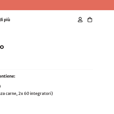
di più
di più
io
ontiene:
)
nza carne, 2x 60
integratori
)