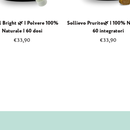
 Bright 🌿 | Polvere 100%
Sollievo Prurito🌿 | 100% N
Naturale | 60 dosi
60 integratori
Prezzo
Prezzo
€33,90
€33,90
normale
normale